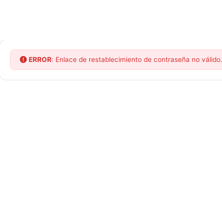
Saltar
al
contenido
ERROR
: Enlace de restablecimiento de contraseña no válido