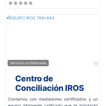
Fav
Servicios profesionales
Centro de
Conciliación IROS
Contamos con mediadores certificados y un
equipo altamente calificado que te brindarán