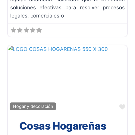
soluciones efectivas para resolver procesos
legales, comerciales o
Fav
Hogar y decoración
Cosas Hogareñas